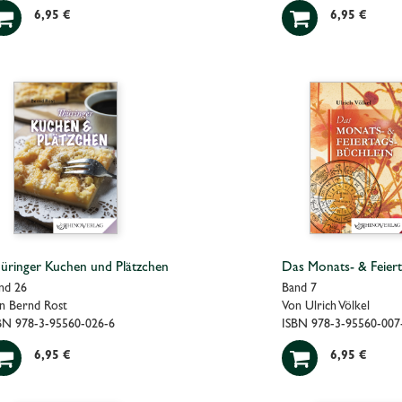


6,95 €
6,95 €
üringer Kuchen und Plätzchen
Das Monats- & Feiert
nd 26
Band 7
n Bernd Rost
Von Ulrich Völkel
BN 978-3-95560-026-6
ISBN 978-3-95560-007


6,95 €
6,95 €