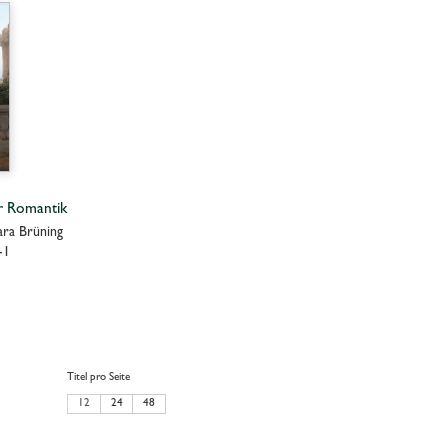
r Romantik
bara Brüning
-1
Titel pro Seite
12
24
48