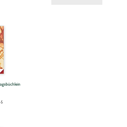
agsbüchlein
-5