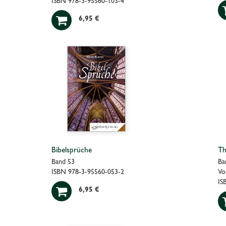
ISBN 978-3-95560-103-4

6,95 €
Bibelsprüche
Th
Band 53
Ba
ISBN 978-3-95560-053-2
Vo
IS

6,95 €