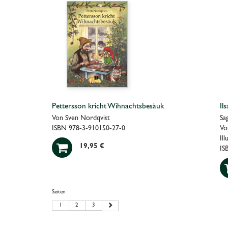
Pettersson kricht Wihnachtsbesäuk
Il
Von Sven Nordqvist
Sa
ISBN 978-3-910150-27-0
Vo
Il

19,95 €
IS
Seiten
1
2
3