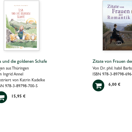
sa und die goldenen Schafe
Zitate von Frauen de
gen aus Thüringen
Von Dr. phil. habil Bar
n Ingrid Annel
ISBN 978-3-89798-696
lustriert von Katrin Kadelke

6,00 €
BN 978-3-89798-700-5

15,95 €