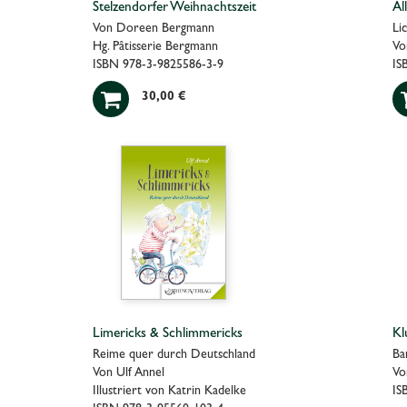
Stelzendorfer Weihnachtszeit
Al
Von Doreen Bergmann
Li
Hg. Pâtisserie Bergmann
Vo
ISBN 978-3-9825586-3-9
IS

30,00 €
Limericks & Schlimmericks
Kl
Reime quer durch Deutschland
Ba
Von Ulf Annel
Vo
Illustriert von Katrin Kadelke
IS