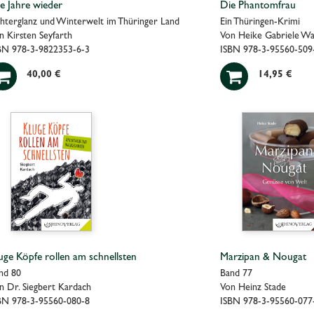
le Jahre wieder
Die Phantomfrau
chterglanz und Winterwelt im Thüringer Land
Ein Thüringen-Krimi
n Kirsten Seyfarth
Von Heike Gabriele W
BN 978-3-9822353-6-3
ISBN 978-3-95560-509


40,00 €
14,95 €
uge Köpfe rollen am schnellsten
Marzipan & Nougat
nd 80
Band 77
n Dr. Siegbert Kardach
Von Heinz Stade
BN 978-3-95560-080-8
ISBN 978-3-95560-077