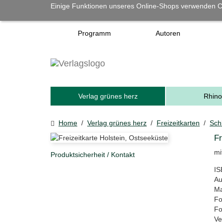
Einige Funktionen unseres Online-Shops verwenden C
Programm
Autoren
Verlag grünes herz
Rhino
Home
/
Verlag grünes herz
/
Freizeitkarten
/
Sch
Fr
mi
Produktsicherheit / Kontakt
IS
Au
Ma
Fo
Fo
Ve