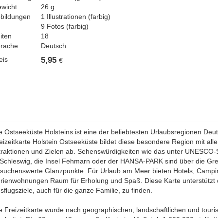
wicht
26 g
bildungen
1 Illustrationen (farbig)
9 Fotos (farbig)
iten
18
rache
Deutsch
eis
5,95
€
e Ostseeküste Holsteins ist eine der beliebtesten Urlaubsregionen Deu
eizeitkarte Holstein Ostseeküste bildet diese besondere Region mit alle
traktionen und Zielen ab. Sehenswürdigkeiten wie das unter UNESCO-
 Schleswig, die Insel Fehmarn oder der HANSA-PARK sind über die G
suchenswerte Glanzpunkte. Für Urlaub am Meer bieten Hotels, Campi
rienwohnungen Raum für Erholung und Spaß. Diese Karte unterstützt da
sflugsziele, auch für die ganze Familie, zu finden.
e Freizeitkarte wurde nach geographischen, landschaftlichen und touri