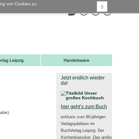
ng von Cookies zu.
rlag Leipzig
Handelsware
Jetzt endlich wieder
da!
hier geht’s zum Buch
gabe)
exklusiv zum 80-jährigen
Verlagsjubiläum im
BuchVerlag Leipzig: Der
Küchenklassiker „Das große