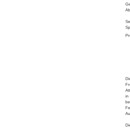
Ge
Ab
Se
Sp
Pr
Di
Fr
At
in
be
Fe
Au
Di