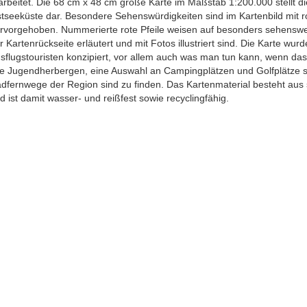
arbeitet. Die 68 cm x 48 cm große Karte im Maßstab 1:200.000 stellt di
tseeküste dar. Besondere Sehenswürdigkeiten sind im Kartenbild mit ro
rvorgehoben. Nummerierte rote Pfeile weisen auf besonders sehenswer
r Kartenrückseite erläutert und mit Fotos illustriert sind. Die Karte wurd
sflugstouristen konzipiert, vor allem auch was man tun kann, wenn das 
le Jugendherbergen, eine Auswahl an Campingplätzen und Golfplätze sin
dfernwege der Region sind zu finden. Das Kartenmaterial besteht aus 
d ist damit wasser- und reißfest sowie recyclingfähig.