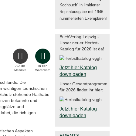
Kochbuch“ in limitierter
Reprintausgabe mit 1946
nummerierten Exemplaren!
BuchVerlag Leipzig -
Unser neuer Herbst-
Katalog für 2026 ist da!


Auf die
In den
Jetzt hier Katalog
Merkliste
Warenkorb
downloaden
tschlands. Die
Unser Gesamtprogramm
n wichtigen touristischen
für 2026 findet ihr hier:
Schutz stehende Haithabu
renzen bekannte und
ngplätze und
Jetzt hier Katalog
bei, die richtigen
downloaden
stischen Aspekten
EVENTS