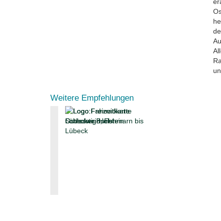
er
Os
he
de
Au
Al
Ra
un
Weitere Empfehlungen