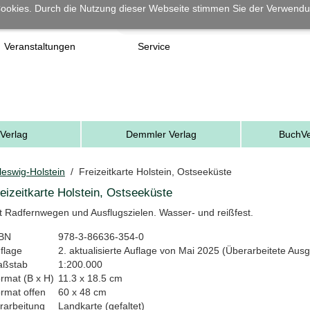
ookies. Durch die Nutzung dieser Webseite stimmen Sie der Verwendu
Veranstaltungen
Service
Verlag
Demmler Verlag
BuchVe
leswig-Holstein
/ Freizeitkarte Holstein, Ostseeküste
eizeitkarte Holstein, Ostseeküste
t Radfernwegen und Ausflugszielen. Wasser- und reißfest.
BN
978-3-86636-354-0
flage
2. aktualisierte Auflage von Mai 2025 (Überarbeitete Aus
ßstab
1:200.000
rmat (B x H)
11.3 x 18.5 cm
rmat offen
60 x 48 cm
rarbeitung
Landkarte (gefaltet)