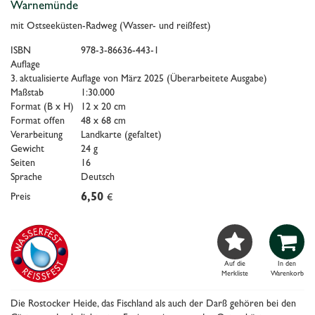
Warnemünde
mit Ostseeküsten-Radweg (Wasser- und reißfest)
ISBN
978-3-86636-443-1
Auflage
3. aktualisierte Auflage von März 2025 (Überarbeitete Ausgabe)
Maßstab
1:30.000
Format (B x H)
12 x 20 cm
Format offen
48 x 68 cm
Verarbeitung
Landkarte (gefaltet)
Gewicht
24 g
Seiten
16
Sprache
Deutsch
Preis
6,50
€


Auf die
In den
Merkliste
Warenkorb
Die Rostocker Heide, das Fischland als auch der Darß gehören bei den