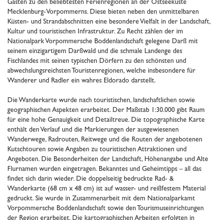
Gästen zu den beliebtesten Ferienregionen an der Ostseeküste
Mecklenburg-Vorpommerns. Diese bieten neben den unmittelbaren
Küsten- und Strandabschnitten eine besondere Vielfalt in der Landschaft,
Kultur und touristischen Infrastruktur. Zu Recht zählen der im
Nationalpark Vorpommersche Boddenlandschaft gelegene Darß mit
seinem einzigartigem Darßwald und die schmale Landenge des
Fischlandes mit seinen typischen Dörfern zu den schönsten und
abwechslungsreichsten Touristenregionen, welche insbesondere für
Wanderer und Radler ein wahres Eldorado darstellt.
Die Wanderkarte wurde nach touristischen, landschaftlichen sowie
geographischen Aspekten erarbeitet. Der Maßstab 1:30.000 gibt Raum
für eine hohe Genauigkeit und Detailtreue. Die topographische Karte
enthält den Verlauf und die Markierungen der ausgewiesenen
Wanderwege, Radrouten, Reitwege und die Routen der angebotenen
Kutschtouren sowie Angaben zu touristischen Attraktionen und
Angeboten. Die Besonderheiten der Landschaft, Höhenangabe und Alte
Flurnamen wurden eingetragen. Bekanntes und Geheimtipps – all das
findet sich darin wieder. Die doppelseitig bedruckte Rad- &
Wanderkarte (68 cm x 48 cm) ist auf wasser- und reißfestem Material
gedruckt. Sie wurde in Zusammenarbeit mit dem Nationalparkamt
Vorpommersche Boddenlandschaft sowie den Tourismuseinrichtungen
der Region erarbeitet. Die kartographischen Arbeiten erfolgten in