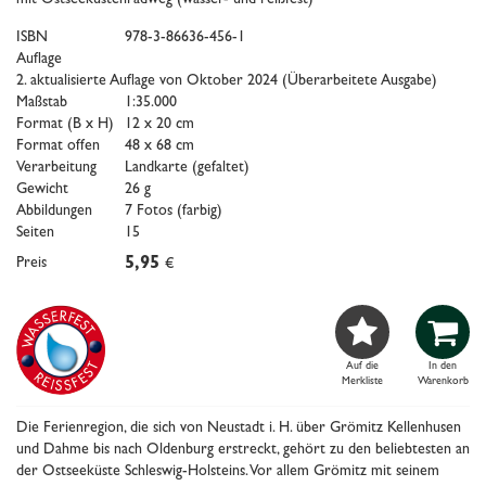
ISBN
978-3-86636-456-1
Auflage
2. aktualisierte Auflage von Oktober 2024 (Überarbeitete Ausgabe)
Maßstab
1:35.000
Format (B x H)
12 x 20 cm
Format offen
48 x 68 cm
Verarbeitung
Landkarte (gefaltet)
Gewicht
26 g
Abbildungen
7 Fotos (farbig)
Seiten
15
Preis
5,95
€


Auf die
In den
Merkliste
Warenkorb
Die Ferienregion, die sich von Neustadt i. H. über Grömitz Kellenhusen
und Dahme bis nach Oldenburg erstreckt, gehört zu den beliebtesten an
der Ostseeküste Schleswig-Holsteins. Vor allem Grömitz mit seinem