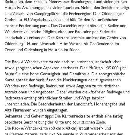
Yachthafen, dem Erlebnis-Meerwasser-Brandungsbad und vielen großen
Hotels ist Anziehungspunkt vieler Touristen. Neben den Seebädern prägt
eine Vielzahl von Campingplätzen die Ferienregion. Der Oldenburger
Graben ist EU-Vogelschutzgebiet und hält für den Naturliebhaber
manche Entdeckung parat. Das Ostseehinterland bietet für Radler und
Wanderer zahlreiche Möglichkeiten per Rad oder per Pedes die
Landschaft zu erkunden. Der Kartenausschnitt umfasst das Gebiet von
Oldenburg i. H. und Neustadt i. H. im Westen bis Großendrode im
Osten und Oldenburg in Holstein im Süden.
Die Rad- & Wanderkarte wurde nach touristischen, landschaftlichen
sowie geographischen Aspekten erarbeitet. Der Maßstab 1:35.000 gibt
Raum für eine hohe Genauigkeit und Detailtreue. Die topographische
Karte enthält den Verlauf und die Markierungen der ausgewiesenen
Wander- und Radwege, Radrouten sowie Angaben zu touristischen
Attraktionen und Angeboten. Dabei werden die kfz-freien Radwege und
Radrouten entlang öffentlicher Straßen und Wege farblich
unterschieden. Die Besonderheiten der Landschaft, Höhenangabe und
Alte Flurnamen wurden eingetragen.
Bekanntes und Geheimtipps: Die Kartenrückseite enthält eine farbig
bebilderte Beschreibung der Orte und touristischen Ziele.
Die Rad- & Wanderkarte (68 cm x 48 cm) ist auf wasser- und
reißfestem Material gedruckt. Sie wurde in Zusammenarbeit mit den