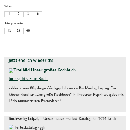
Seiten
1
2
3
Titel pro Seite
12
24
48
Jetzt endlich wieder da!
hier geht’s zum Buch
exklusiv zum 80-jährigen Verlagsjubiläum im BuchVerlag Leipzig: Der
Küchenklassiker „Das große Kochbuch“ in limitierter Reprintausgabe mit
1946 nummerierten Exemplaren!
BuchVerlag Leipzig - Unser neuer Herbst-Katalog für 2026 ist da!