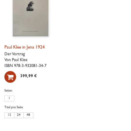
Paul Klee in Jena 1924
Der Vortrag
Von Paul Klee
ISBN 978-3-932081-34-7

399,99 €
Seiten
1
Titel pro Seite
12
24
48