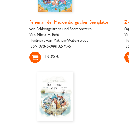
Ferien an der Mecklenburgischen Seenplatte
Zw
von Schlossgeistern und Seemonstern
Sa
Von Micha H. Echt
Vo
Illustriert von Mathew Waterstradt
Il
ISBN 978-3-944102-79-5
IS

16,95 €