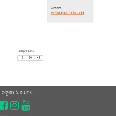
Unsere
VERANSTALTUNGEN
Titel pro Seite
12
24
48
Folgen Sie uns


