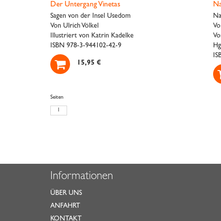
Der Untergang Vinetas
Na
Sagen von der Insel Usedom
Na
Von Ulrich Völkel
Vo
Illustriert von Katrin Kadelke
Vo
ISBN 978-3-944102-42-9
Hg
IS

15,95 €
Seiten
1
Informationen
ÜBER UNS
ANFAHRT
KONTAKT