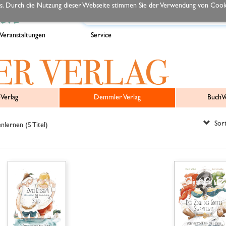
s. Durch die Nutzung dieser Webseite stimmen Sie der Verwendung von Cooki
Veranstaltungen
Service
Verlag
Demmler Verlag
BuchVe
Sort
ernen (5 Titel)