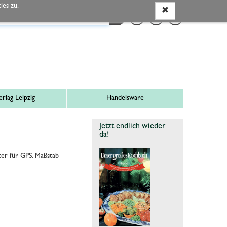
es zu.
rlag Leipzig
Handelsware
Jetzt endlich wieder
da!
er für GPS. Maßstab
)