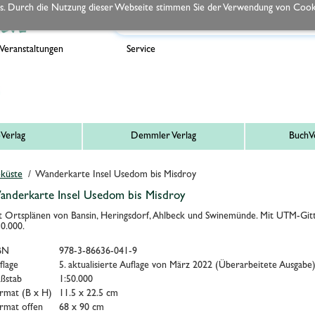
s. Durch die Nutzung dieser Webseite stimmen Sie der Verwendung von Cooki
Veranstaltungen
Service
Verlag
Demmler Verlag
BuchVe
küste
/ Wanderkarte Insel Usedom bis Misdroy
nderkarte Insel Usedom bis Misdroy
t Ortsplänen von Bansin, Heringsdorf, Ahlbeck und Swinemünde. Mit UTM-Gitt
50.000.
BN
978-3-86636-041-9
flage
5. aktualisierte Auflage von März 2022 (Überarbeitete Ausgabe
ßstab
1:50.000
rmat (B x H)
11.5 x 22.5 cm
rmat offen
68 x 90 cm