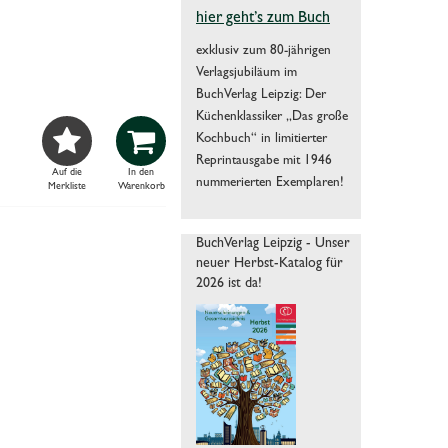
hier geht’s zum Buch
exklusiv zum 80-jährigen
Verlagsjubiläum im
BuchVerlag Leipzig: Der
Küchenklassiker „Das große


Kochbuch“ in limitierter
Reprintausgabe mit 1946
Auf die
In den
nummerierten Exemplaren!
Merkliste
Warenkorb
BuchVerlag Leipzig - Unser
neuer Herbst-Katalog für
2026 ist da!