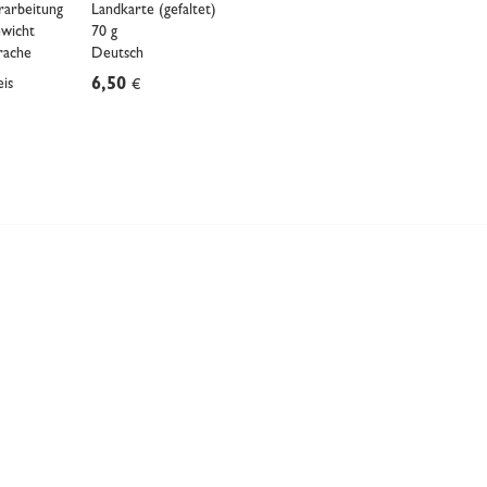
rarbeitung
Landkarte (gefaltet)
wicht
70 g
rache
Deutsch
eis
6,50
€