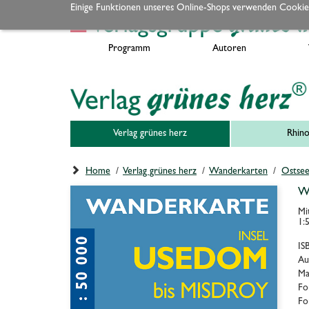
Einige Funktionen unseres Online-Shops verwenden Cookie
Programm
Autoren
Verlag grünes herz
Rhino
Home
/
Verlag grünes herz
/
Wanderkarten
/
Ostsee
Wa
Mi
1:
IS
Au
Ma
Fo
Fo