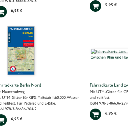
BN 978-3-86636-275-8

5,95 €

6,95 €
hrradkarte Berlin Nord
Fahrradkarte Land zw
t Mauerradweg
Mit UTM-Gitter für GPS
t UTM-Gitter für GPS. Maßstab 1:60.000. Wasser-
und reißfest.
d reißfest. Für Pedelec und E-Bike.
ISBN 978-3-86636-259
BN 978-3-86636-264-2

6,95 €

6,95 €