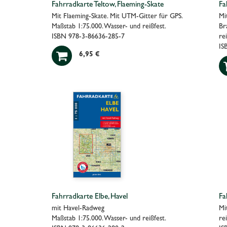
Fahrradkarte Teltow, Flaeming-Skate
Fa
Mit Flaeming-Skate. Mit UTM-Gitter für GPS.
Mi
Maßstab 1:75.000. Wasser- und reißfest.
Br
ISBN 978-3-86636-285-7
re
IS

6,95 €
Fahrradkarte Elbe, Havel
Fa
mit Havel-Radweg
Mi
Maßstab 1:75.000. Wasser- und reißfest.
rei