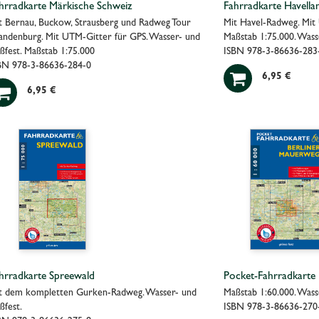
hrradkarte Märkische Schweiz
Fahrradkarte Havella
t Bernau, Buckow, Strausberg und Radweg Tour
Mit Havel-Radweg. Mit
andenburg. Mit UTM-Gitter für GPS. Wasser- und
Maßstab 1:75.000. Wasse
ißfest. Maßstab 1:75.000
ISBN 978-3-86636-283
BN 978-3-86636-284-0

6,95 €

6,95 €
hrradkarte Spreewald
Pocket-Fahrradkarte
t dem kompletten Gurken-Radweg. Wasser- und
Maßstab 1:60.000. Wasse
ßfest.
ISBN 978-3-86636-270