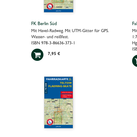
FK Berlin Süd
Fa
Mit Havel-Radweg. Mit UTM-Gitter für GPS.
Mi
Wasser- und reißfest.
1:
ISBN 978-3-86636-373-1
Hg
IS

7,95 €