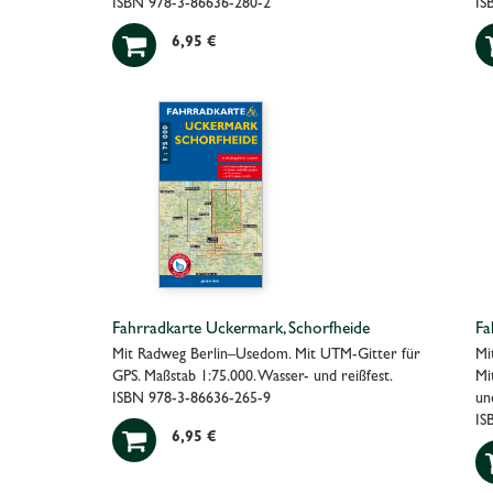
ISBN 978-3-86636-280-2
IS

6,95 €
Fahrradkarte Uckermark, Schorfheide
Fa
Mit Radweg Berlin–Usedom. Mit UTM-Gitter für
Mi
GPS. Maßstab 1:75.000. Wasser- und reißfest.
Mi
ISBN 978-3-86636-265-9
un
IS

6,95 €