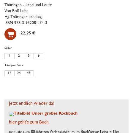
Thüringen - Land und Leute
Von Rolf Luhn
Hg. Thüringer Landtag
ISBN 978-3-932081-74-3

22,95 €
Seiten
1
2
3
Titel pro Seite
12
24
48
Jetzt endlich wieder da!
hier geht’s zum Buch
exklusiv zum 80-jährigen Verlagsjubiläum im BuchVerlag Leipzig: Der