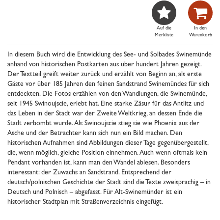


Auf die
In den
Merkliste
Warenkorb
In diesem Buch wird die Entwicklung des See- und Solbades Swinemünde
anhand von historischen Postkarten aus über hundert Jahren gezeigt.
Der Textteil greift weiter zurück und erzählt von Beginn an, als erste
Gäste vor über 185 Jahren den feinen Sandstrand Swinemündes für sich
entdeckten. Die Fotos erzählen von den Wandlungen, die Swinemünde,
seit 1945 Swinoujscie, erlebt hat. Eine starke Zäsur für das Antlitz und
das Leben in der Stadt war der Zweite Weltkrieg, an dessen Ende die
Stadt zerbombt wurde. Als Swinoujscie stieg sie wie Phoenix aus der
Asche und der Betrachter kann sich nun ein Bild machen. Den
historischen Aufnahmen sind Abbildungen dieser Tage gegenübergestellt,
die, wenn möglich, gleiche Position einnehmen. Auch wenn oftmals kein
Pendant vorhanden ist, kann man den Wandel ablesen. Besonders
interessant: der Zuwachs an Sandstrand. Entsprechend der
deutsch/polnischen Geschichte der Stadt sind die Texte zweisprachig – in
Deutsch und Polnisch – abgefasst. Für Alt-Swinemünder ist ein
historischer Stadtplan mit Straßenverzeichnis eingefügt.