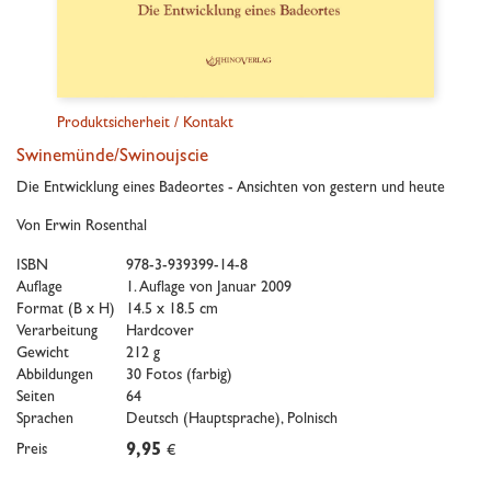
Produktsicherheit / Kontakt
Swinemünde/Swinoujscie
Die Entwicklung eines Badeortes - Ansichten von gestern und heute
Von Erwin Rosenthal
ISBN
978-3-939399-14-8
Auflage
1. Auflage von Januar 2009
Format (B x H)
14.5 x 18.5 cm
Verarbeitung
Hardcover
Gewicht
212 g
Abbildungen
30 Fotos (farbig)
Seiten
64
Sprachen
Deutsch (Hauptsprache)
, Polnisch
Preis
9,95
€