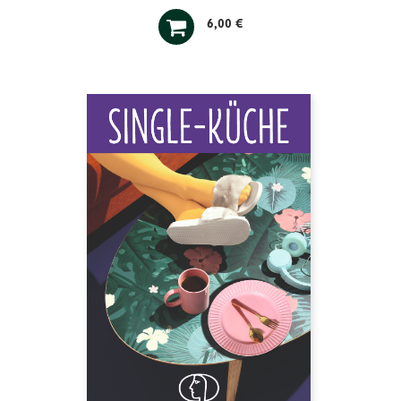

6,00 €