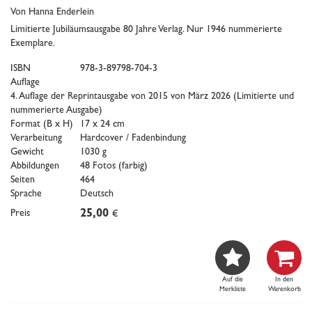
Von Hanna Enderlein
Limitierte Jubiläumsausgabe 80 Jahre Verlag. Nur 1946 nummerierte
Exemplare.
ISBN
978-3-89798-704-3
Auflage
4. Auflage der Reprintausgabe von 2015 von März 2026 (Limitierte und
nummerierte Ausgabe)
Format (B x H)
17 x 24 cm
Verarbeitung
Hardcover / Fadenbindung
Gewicht
1030 g
Abbildungen
48 Fotos (farbig)
Seiten
464
Sprache
Deutsch
Preis
25,00
€


Auf die
In den
Merkliste
Warenkorb