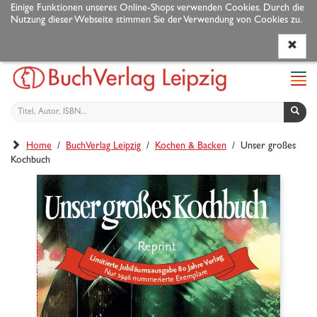
Einige Funktionen unseres Online-Shops verwenden Cookies. Durch die
Nutzung dieser Webseite stimmen Sie der Verwendung von Cookies zu.
Programm
Autoren
Veranstaltungen
Service
Navi
ein-
Home
/
BuchVerlag Leipzig
/
Kochen & Backen
/ Unser großes
Kochbuch