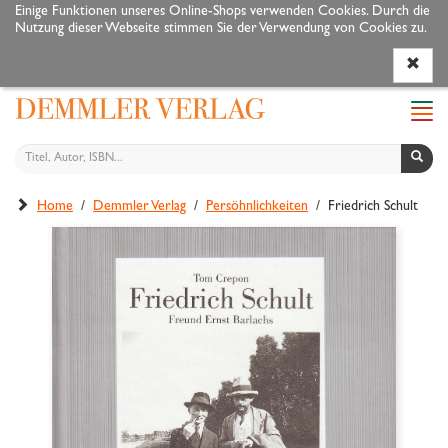
Einige Funktionen unseres Online-Shops verwenden Cookies. Durch die
Nutzung dieser Webseite stimmen Sie der Verwendung von Cookies zu.
Programm
Autoren
Veranstaltungen
Service
Navi
ein-
Home
/
Demmler Verlag
/
Persöhnlichkeiten
/ Friedrich Schult