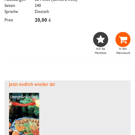
Abbildungen
66 Fotos (schwarz/weiß)
Seiten
240
Sprache
Deutsch
Preis
20,00
€


Auf die
In den
Merkliste
Warenkorb
Jetzt endlich wieder da!