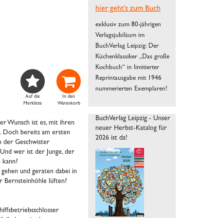
hier geht’s zum Buch
exklusiv zum 80-jährigen
Verlagsjubiläum im
BuchVerlag Leipzig: Der
Küchenklassiker „Das große
Kochbuch“ in limitierter


Reprintausgabe mit 1946
nummerierten Exemplaren!
Auf die
In den
Merkliste
Warenkorb
BuchVerlag Leipzig - Unser
er Wunsch ist es, mit ihren
neuer Herbst-Katalog für
. Doch bereits am ersten
2026 ist da!
n der Geschwister
t. Und wer ist der Junge, der
 kann?
 gehen und geraten dabei in
r Bernsteinhöhle lüften?
iffsbetriebsschlosser