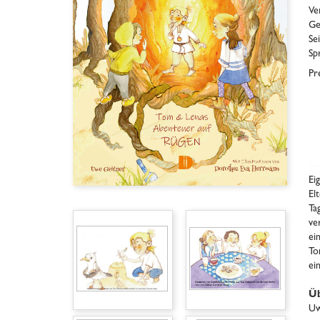
Ve
Ge
Se
Sp
Pr
Ei
El
Ta
ve
ei
To
ei
Üb
Uw