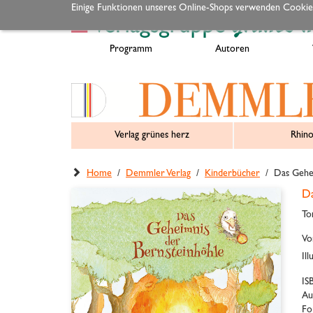
Einige Funktionen unseres Online-Shops verwenden Cookie
Programm
Autoren
Verlag grünes herz
Rhino
Home
/
Demmler Verlag
/
Kinderbücher
/ Das Gehei
Da
To
Vo
Il
IS
Au
Fo