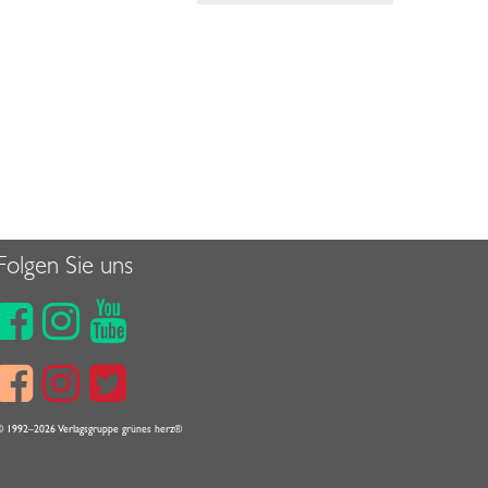
Folgen Sie uns






© 1992–2026 Verlagsgruppe grünes herz®