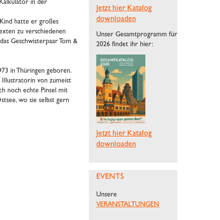
Kalkulator in der
Jetzt hier Katalog
downloaden
 Kind hatte er großes
Texten zu verschiedenen
Unser Gesamtprogramm für
m das Geschwisterpaar Tom &
2026 findet ihr hier:
3 in Thüringen geboren.
 Illustratorin von zumeist
ch noch echte Pinsel mit
Ostsee, wo sie selbst gern
Jetzt hier Katalog
downloaden
EVENTS
Unsere
VERANSTALTUNGEN