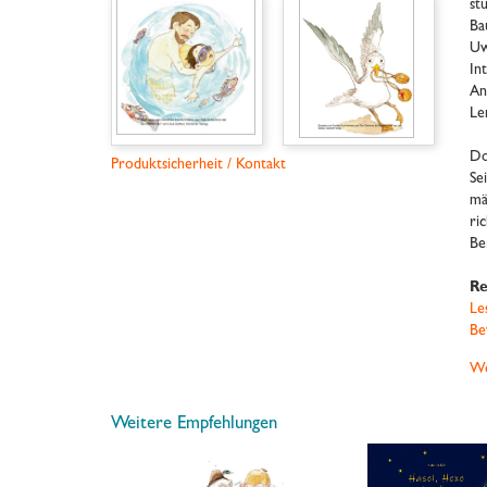
st
Ba
Uw
In
An
Le
Do
Produktsicherheit / Kontakt
Se
mä
ri
Be
Re
Le
Be
We
Weitere Empfehlungen