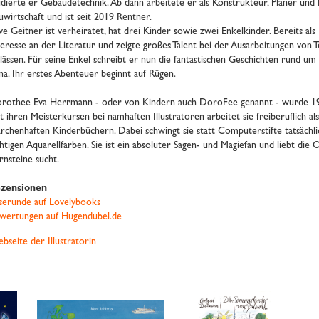
udierte er Gebäudetechnik. Ab dann arbeitete er als Konstrukteur, Planer und 
uwirtschaft und ist seit 2019 Rentner.
e Geitner ist verheiratet, hat drei Kinder sowie zwei Enkelkinder. Bereits als
teresse an der Literatur und zeigte großes Talent bei der Ausarbeitungen von 
lässen. Für seine Enkel schreibt er nun die fantastischen Geschichten rund u
na. Ihr erstes Abenteuer beginnt auf Rügen.
rothee Eva Herrmann - oder von Kindern auch DoroFee genannt - wurde 197
it ihren Meisterkursen bei namhaften Illustratoren arbeitet sie freiberuflich als
rchenhaften Kinderbüchern. Dabei schwingt sie statt Computerstifte tatsächli
chtigen Aquarellfarben. Sie ist ein absoluter Sagen- und Magiefan und liebt die 
rnsteine sucht.
zensionen
serunde auf Lovelybooks
wertungen auf Hugendubel.de
bseite der Illustratorin