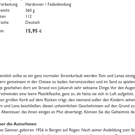
rarbeitung
Hardcover / Fadenbindung
wicht
360 g
iten
112
rache
Deutsch
eis
15,95
€
gentlich sollte es ein ganz normaler Strandurlaub werden. Tom und Lenas einzig
tern gemeinsam in der Ostsee zu baden, herumzutoben und im Sand zu spielen
ge geschehen dort am Strand von Juliusruh sehr seltsame Dinge. Vor den Auge
rschwindet eine leere Plastikflasche, ganz so, als hätte sie sich in Luft aufgelös
nen großen Korb auf dem Rücken trägt, den niemand außer den Kindern sehen
m und Lena beschließen, diesen unheimlichen Geschehnissen auf den Grund zu
n Abenteuer, das ihnen einiges an Mut abverlangt. Können Sie das Geheimnis de
er die AutorInnen
e Geitner, geboren 1956 in Bergen auf Rügen. Nach seiner Ausbildung zum Sch