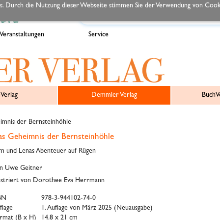
s. Durch die Nutzung dieser Webseite stimmen Sie der Verwendung von Cooki
Veranstaltungen
Service
Verlag
Demmler Verlag
BuchVe
mnis der Bernsteinhöhle
s Geheimnis der Bernsteinhöhle
m und Lenas Abenteuer auf Rügen
n Uwe Geitner
lustriert von Dorothee Eva Herrmann
BN
978-3-944102-74-0
flage
1. Auflage von März 2025 (Neuausgabe)
rmat (B x H)
14.8 x 21 cm