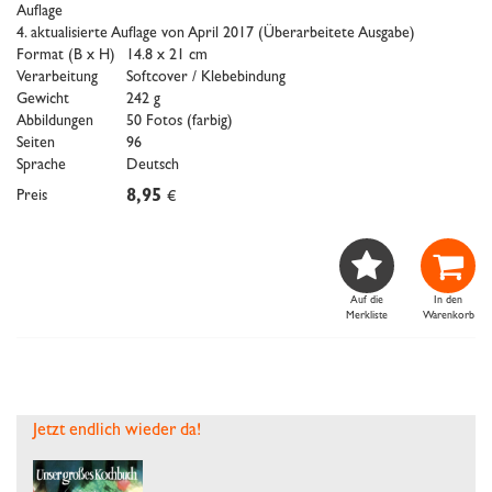
Auflage
4. aktualisierte Auflage von April 2017 (Überarbeitete Ausgabe)
Format (B x H)
14.8 x 21 cm
Verarbeitung
Softcover / Klebebindung
Gewicht
242 g
Abbildungen
50 Fotos (farbig)
Seiten
96
Sprache
Deutsch
Preis
8,95
€


Auf die
In den
Merkliste
Warenkorb
Jetzt endlich wieder da!