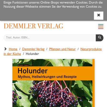
Einige Funktionen unseres Online-Shops verwenden Cookies. Durch die
Nutzung dieser Webseite stimmen Sie der Verwendung von Cookies zu.
Programm
Autoren
Veranstaltungen
Service
Navi
ein-
Home
/
Demmler Verlag
/
Pflanzen und Natur
/
Naturprodukte
in der Küche
/ Holunder