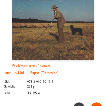
Produktsicherheit / Kontakt
Land un Lüd - J. Papst (Demmler)
ISBN
978-3-910150-13-3
Gewicht
232 g
Preis
12,95
€