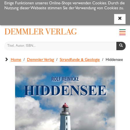
Einige Funktionen unseres Online-Shops verwenden Cookies. Durch die
Nutzung dieser Webseite stimmen Sie der Verwendung von Cookies zu.
Programm
Autoren
Veranstaltungen
Service
Navi
ein-
Home
/
Demmler Verlag
/
Strandfunde & Geologie
/ Hiddensee