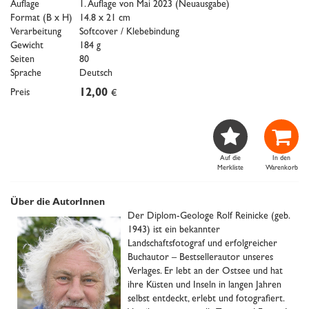
Auflage
1. Auflage von Mai 2023 (Neuausgabe)
Format (B x H)
14.8 x 21 cm
Verarbeitung
Softcover / Klebebindung
Gewicht
184 g
Seiten
80
Sprache
Deutsch
Preis
12,00
€


Auf die
In den
Merkliste
Warenkorb
Über die AutorInnen
Der Diplom-Geologe Rolf Reinicke (geb.
1943) ist ein bekannter
Landschaftsfotograf und erfolgreicher
Buchautor – Bestsellerautor unseres
Verlages. Er lebt an der Ostsee und hat
ihre Küsten und Inseln in langen Jahren
selbst entdeckt, erlebt und fotografiert.