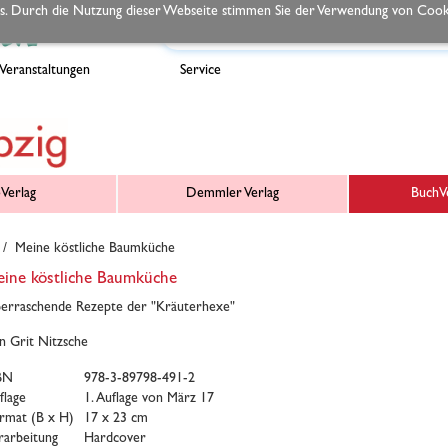
s. Durch die Nutzung dieser Webseite stimmen Sie der Verwendung von Cooki
Veranstaltungen
Service
Verlag
Demmler Verlag
BuchVe
/ Meine köstliche Baumküche
ine köstliche Baumküche
erraschende Rezepte der "Kräuterhexe"
n Grit Nitzsche
BN
978-3-89798-491-2
flage
1. Auflage von März 17
rmat (B x H)
17 x 23 cm
rarbeitung
Hardcover