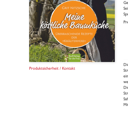
Ge
Se
Sp
Pr
Di
Produktsicherheit / Kontakt
St
ei
we
Di
St
Sa
Mi