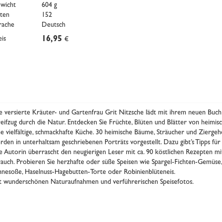
wicht
604 g
iten
152
rache
Deutsch
eis
16,95
€
e versierte Kräuter- und Gartenfrau Grit Nitzsche lädt mit ihrem neuen Buch 
reifzug durch die Natur. Entdecken Sie Früchte, Blüten und Blätter von heimi
ne vielfältige, schmackhafte Küche. 30 heimische Bäume, Sträucher und Zierge
rden in unterhaltsam geschriebenen Porträts vorgestellt. Dazu gibt’s Tipps fü
e Autorin überrascht den neugierigen Leser mit ca. 90 köstlichen Rezepten 
rauch. Probieren Sie herzhafte oder süße Speisen wie Spargel-Fichten-Gemüse, 
hnesoße, Haselnuss-Hagebutten-Torte oder Robinienblüteneis.
t wunderschönen Naturaufnahmen und verführerischen Speisefotos.