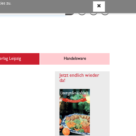
es zu.
rlag Leipzig
Handelsware
Jetzt endlich wieder
da!