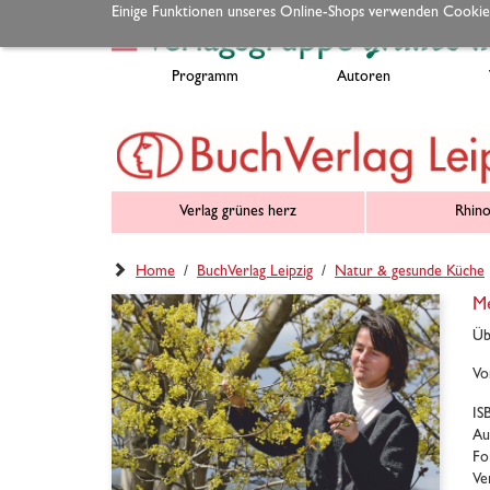
Einige Funktionen unseres Online-Shops verwenden Cookie
Programm
Autoren
Verlag grünes herz
Rhino
Home
/
BuchVerlag Leipzig
/
Natur & gesunde Küche
Me
Üb
Vo
IS
Au
Fo
Ve