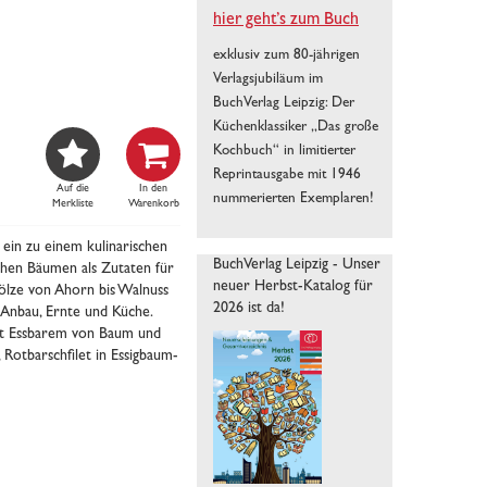
hier geht’s zum Buch
exklusiv zum 80-jährigen
Verlagsjubiläum im
BuchVerlag Leipzig: Der
Küchenklassiker „Das große


Kochbuch“ in limitierter
Reprintausgabe mit 1946
Auf die
In den
nummerierten Exemplaren!
Merkliste
Warenkorb
ein zu einem kulinarischen
BuchVerlag Leipzig - Unser
schen Bäumen als Zutaten für
neuer Herbst-Katalog für
hölze von Ahorn bis Walnuss
2026 ist da!
r Anbau, Ernte und Küche.
mit Essbarem von Baum und
Rotbarschfilet in Essigbaum-