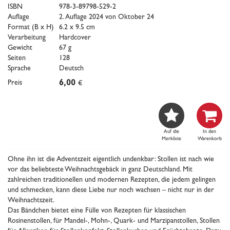
ISBN
978-3-89798-529-2
Auflage
2. Auflage 2024 von Oktober 24
Format (B x H)
6.2 x 9.5 cm
Verarbeitung
Hardcover
Gewicht
67 g
Seiten
128
Sprache
Deutsch
Preis
6,00
€


Auf die
In den
Merkliste
Warenkorb
Ohne ihn ist die Adventszeit eigentlich undenkbar: Stollen ist nach wie
vor das beliebteste Weihnachtsgebäck in ganz Deutschland. Mit
zahlreichen traditionellen und modernen Rezepten, die jedem gelingen
und schmecken, kann diese Liebe nur noch wachsen – nicht nur in der
Weihnachtszeit.
Das Bändchen bietet eine Fülle von Rezepten für klassischen
Rosinenstollen, für Mandel-, Mohn-, Quark- und Marzipanstollen, Stollen