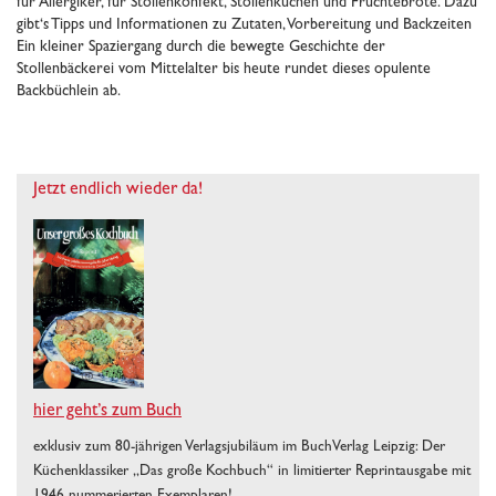
für Allergiker, für Stollenkonfekt, Stollenkuchen und Früchtebrote. Dazu
gibt‘s Tipps und Informationen zu Zutaten, Vorbereitung und Backzeiten
Ein kleiner Spaziergang durch die bewegte Geschichte der
Stollenbäckerei vom Mittelalter bis heute rundet dieses opulente
Backbüchlein ab.
Jetzt endlich wieder da!
hier geht’s zum Buch
exklusiv zum 80-jährigen Verlagsjubiläum im BuchVerlag Leipzig: Der
Küchenklassiker „Das große Kochbuch“ in limitierter Reprintausgabe mit