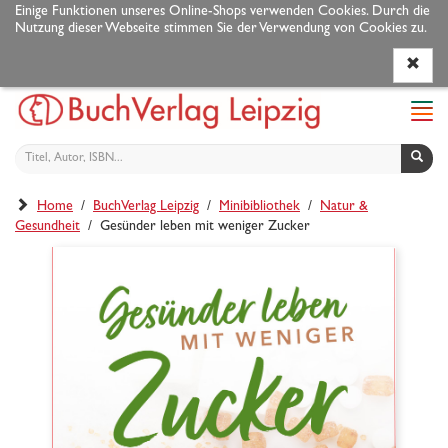
Einige Funktionen unseres Online-Shops verwenden Cookies. Durch die
Nutzung dieser Webseite stimmen Sie der Verwendung von Cookies zu.
Programm
Autoren
Veranstaltungen
Service
Navi
ein-
Home
/
BuchVerlag Leipzig
/
Minibibliothek
/
Natur &
Gesundheit
/ Gesünder leben mit weniger Zucker