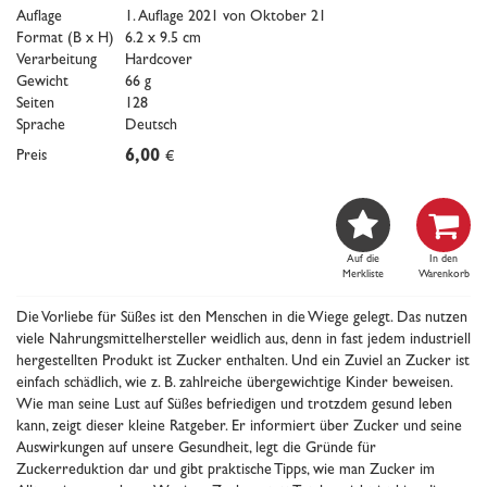
Auflage
1. Auflage 2021 von Oktober 21
Format (B x H)
6.2 x 9.5 cm
Verarbeitung
Hardcover
Gewicht
66 g
Seiten
128
Sprache
Deutsch
Preis
6,00
€


Auf die
In den
Merkliste
Warenkorb
Die Vorliebe für Süßes ist den Menschen in die Wiege gelegt. Das nutzen
viele Nahrungsmittelhersteller weidlich aus, denn in fast jedem industriell
hergestellten Produkt ist Zucker enthalten. Und ein Zuviel an Zucker ist
einfach schädlich, wie z. B. zahlreiche übergewichtige Kinder beweisen.
Wie man seine Lust auf Süßes befriedigen und trotzdem gesund leben
kann, zeigt dieser kleine Ratgeber. Er informiert über Zucker und seine
Auswirkungen auf unsere Gesundheit, legt die Gründe für
Zuckerreduktion dar und gibt praktische Tipps, wie man Zucker im