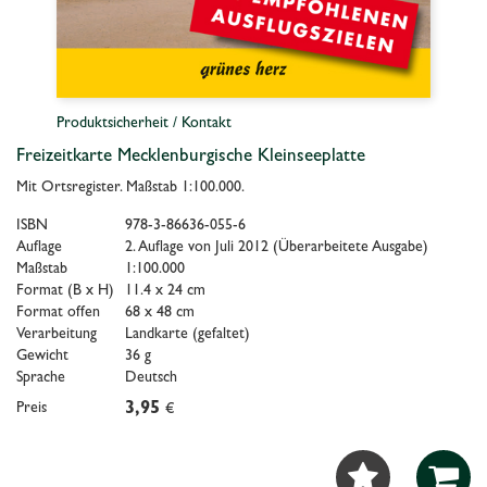
Produktsicherheit / Kontakt
Freizeitkarte Mecklenburgische Kleinseeplatte
Mit Ortsregister. Maßstab 1:100.000.
ISBN
978-3-86636-055-6
Auflage
2. Auflage von Juli 2012 (Überarbeitete Ausgabe)
Maßstab
1:100.000
Format (B x H)
11.4 x 24 cm
Format offen
68 x 48 cm
Verarbeitung
Landkarte (gefaltet)
Gewicht
36 g
Sprache
Deutsch
Preis
3,95
€

