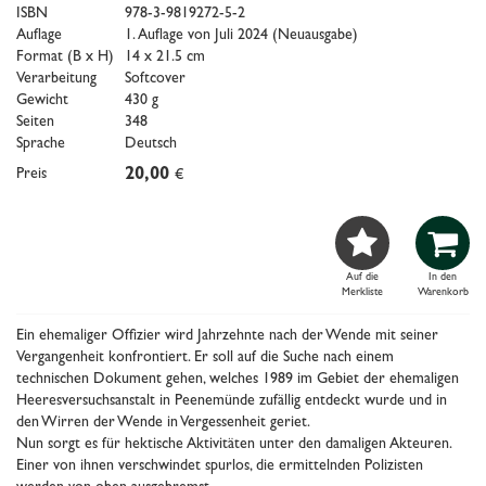
ISBN
978-3-9819272-5-2
Auflage
1. Auflage von Juli 2024 (Neuausgabe)
Format (B x H)
14 x 21.5 cm
Verarbeitung
Softcover
Gewicht
430 g
Seiten
348
Sprache
Deutsch
Preis
20,00
€


Auf die
In den
Merkliste
Warenkorb
Ein ehemaliger Offizier wird Jahrzehnte nach der Wende mit seiner
Vergangenheit konfrontiert. Er soll auf die Suche nach einem
technischen Dokument gehen, welches 1989 im Gebiet der ehemaligen
Heeresversuchsanstalt in Peenemünde zufällig entdeckt wurde und in
den Wirren der Wende in Vergessenheit geriet.
Nun sorgt es für hektische Aktivitäten unter den damaligen Akteuren.
Einer von ihnen verschwindet spurlos, die ermittelnden Polizisten