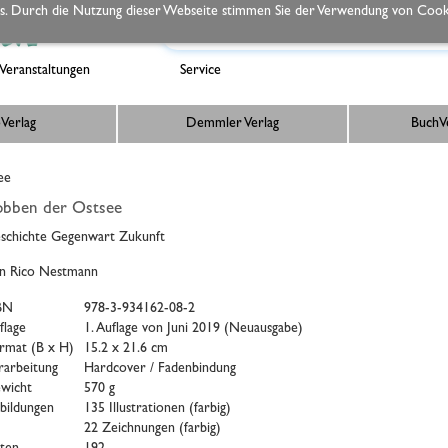
s. Durch die Nutzung dieser Webseite stimmen Sie der Verwendung von Cooki
Veranstaltungen
Service
Verlag
Demmler Verlag
BuchVe
ee
obben der Ostsee
schichte Gegenwart Zukunft
n Rico Nestmann
BN
978-3-934162-08-2
flage
1. Auflage von Juni 2019 (Neuausgabe)
rmat (B x H)
15.2 x 21.6 cm
rarbeitung
Hardcover / Fadenbindung
wicht
570 g
bildungen
135 Illustrationen (farbig)
22 Zeichnungen (farbig)