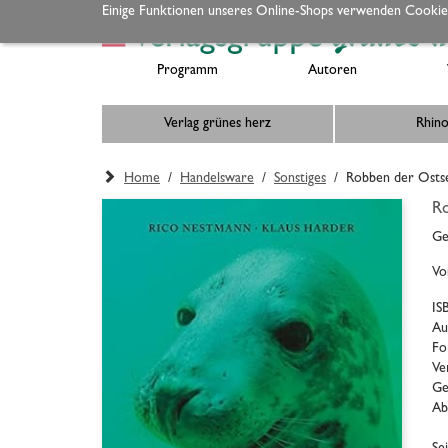
Einige Funktionen unseres Online-Shops verwenden Cookie
Programm
Autoren
Verlag grünes herz
Rhino
Home
/
Handelsware
/
Sonstiges
/ Robben der Osts
R
Ge
Vo
IS
Au
Fo
Ve
Ge
Ab