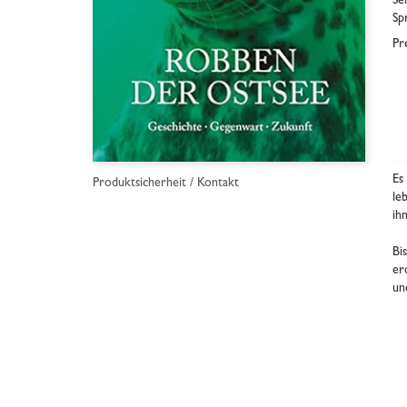
Se
Sp
Pr
Es
Produktsicherheit / Kontakt
le
ih
Bi
er
un