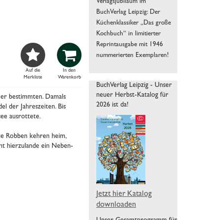
Verlagsjubiläum im
BuchVerlag Leipzig: Der
Küchenklassiker „Das große
Kochbuch“ in limitierter
Reprintausgabe mit 1946


nummerierten Exemplaren!
Auf die
In den
Merkliste
Warenkorb
BuchVerlag Leipzig - Unser
neuer Herbst-Katalog für
eer bestimmten. Damals
2026 ist da!
el der Jahreszeiten. Bis
ee ausrottete.
Die Robben kehren heim,
ht hierzulande ein Neben-
Jetzt hier Katalog
downloaden