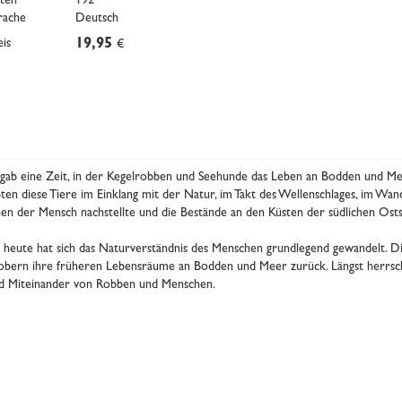
iten
192
rache
Deutsch
eis
19,95
€
 gab eine Zeit, in der Kegelrobben und Seehunde das Leben an Bodden und M
bten diese Tiere im Einklang mit der Natur, im Takt des Wellenschlages, im Wand
nen der Mensch nachstellte und die Bestände an den Küsten der südlichen Osts
s heute hat sich das Naturverständnis des Menschen grundlegend gewandelt. 
obern ihre früheren Lebensräume an Bodden und Meer zurück. Längst herrsc
d Miteinander von Robben und Menschen.