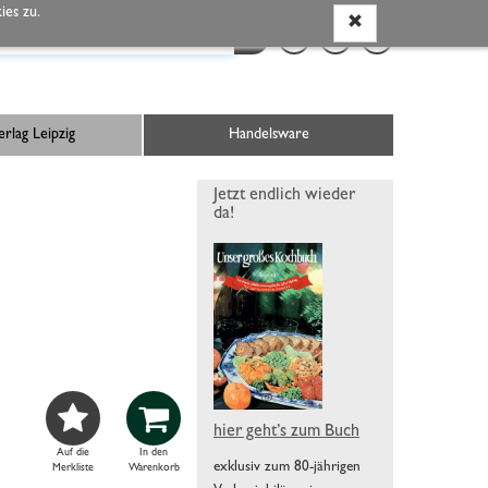
es zu.
rlag Leipzig
Handelsware
Jetzt endlich wieder
da!


hier geht’s zum Buch
Auf die
In den
exklusiv zum 80-jährigen
Merkliste
Warenkorb