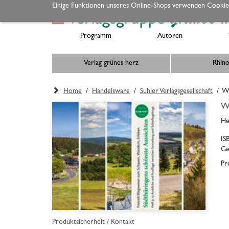
Einige Funktionen unseres Online-Shops verwenden Cookie
Programm
Autoren
Verlag grünes herz
Rhino
Home
/
Handelsware
/
Suhler Verlagsgesellschaft
/ Wan
Wa
He
IS
Ge
Pr
Produktsicherheit / Kontakt