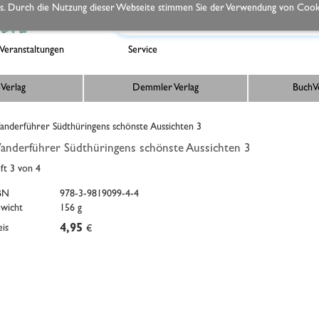
s. Durch die Nutzung dieser Webseite stimmen Sie der Verwendung von Cooki
Veranstaltungen
Service
Verlag
Demmler Verlag
BuchVe
derführer Südthüringens schönste Aussichten 3
nderführer Südthüringens schönste Aussichten 3
ft 3 von 4
BN
978-3-9819099-4-4
wicht
156 g
eis
4,95
€