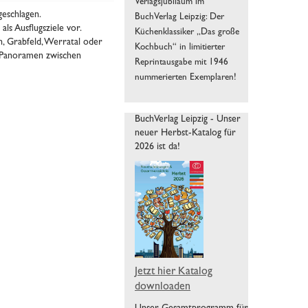
Verlagsjubiläum im
eschlagen.
BuchVerlag Leipzig: Der
als Ausflugsziele vor.
Küchenklassiker „Das große
n, Grabfeld, Werratal oder
Kochbuch“ in limitierter
e Panoramen zwischen
Reprintausgabe mit 1946
nummerierten Exemplaren!
BuchVerlag Leipzig - Unser
neuer Herbst-Katalog für
2026 ist da!
Jetzt hier Katalog
downloaden