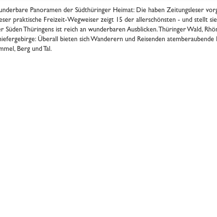
nderbare Panoramen der Südthüringer Heimat: Die haben Zeitungsleser vorg
eser praktische Freizeit-Wegweiser zeigt 15 der allerschönsten - und stellt sie 
r Süden Thüringens ist reich an wunderbaren Ausblicken. Thüringer Wald, Rhö
hiefergebirge: Überall bieten sich Wanderern und Reisenden atemberaubend
mmel, Berg und Tal.