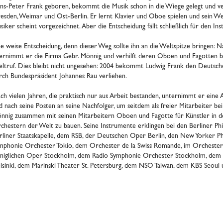
ns-Peter Frank geboren, bekommt die Musik schon in die Wiege gelegt und ver
esden, Weimar und Ost-Berlin. Er lernt Klavier und Oboe spielen und sein Weg
siker scheint vorgezeichnet. Aber die Entscheidung fällt schließlich für den I
ne weise Entscheidung, denn dieser Weg sollte ihn an die Weltspitze bringen: 
ernimmt er die Firma Gebr. Mönnig und verhilft deren Oboen und Fagotten b
ltruf. Dies bleibt nicht ungesehen: 2004 bekommt Ludwig Frank den Deutsch
rch Bundespräsident Johannes Rau verliehen.
ch vielen Jahren, die praktisch nur aus Arbeit bestanden, unternimmt er eine 
d nach seine Posten an seine Nachfolger, um seitdem als freier Mitarbeiter b
nnig zusammen mit seinen Mitarbeitern Oboen und Fagotte für Künstler in 
chestern der Welt zu bauen. Seine Instrumente erklingen bei den Berliner Phi
rliner Staatskapelle, dem RSB, der Deutschen Oper Berlin, den New Yorker 
mphonie Orchester Tokio, dem Orchester de la Swiss Romande, im Orchester 
niglichen Oper Stockholm, dem Radio Symphonie Orchester Stockholm, dem
lsinki, dem Marinski Theater St. Petersburg, dem NSO Taiwan, dem KBS Seoul 