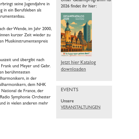
Unser Gesamtprogramm für
bringt seine Jugendjahre in
2026 findet ihr hier:
 in ein Berufsleben als
nstrumentenbau.
Nach der Wende, im Jahr 2000,
innen kurzer Zeit wieder zu
en Musikinstrumentenpreis
Auszeit und übergibt nach
Jetzt hier Katalog
ei Frank und Meyer und Gebr.
downloaden
den berühmtesten
lharmonikern, in der
Philharmonikern, dem NHK
EVENTS
National de France, der
 Radio Symphonie Orchester
Unsere
und in vielen anderen mehr
VERANSTALTUNGEN