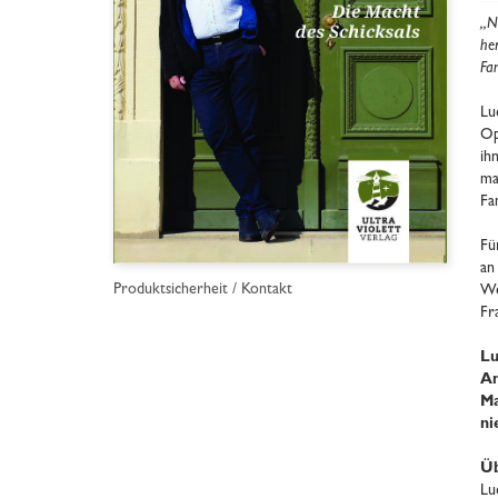
„N
he
Fam
Lu
Op
ih
ma
Fa
Fü
an
Produktsicherheit / Kontakt
We
Fr
Lu
An
Ma
ni
Üb
Lu