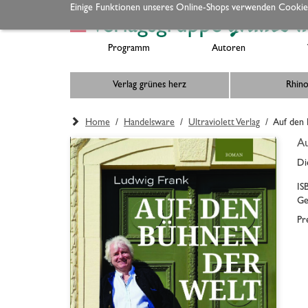
Einige Funktionen unseres Online-Shops verwenden Cookie
Programm
Autoren
Verlag grünes herz
Rhino
Home
/
Handelsware
/
Ultraviolett Verlag
/ Auf den B
Au
Di
IS
Ge
Pr