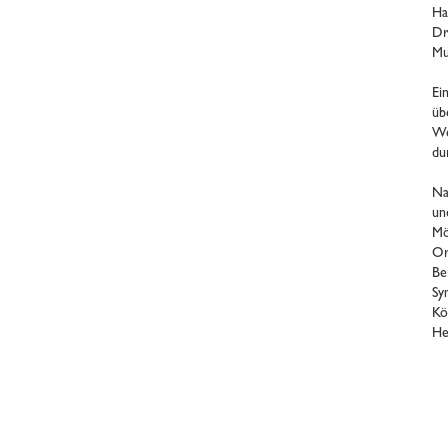
Ha
Dr
Mu
Ei
üb
We
du
Na
un
Mö
Or
Be
Sy
Kö
He