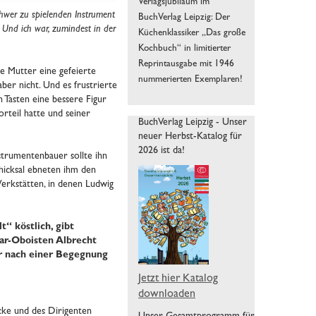
Verlagsjubiläum im
chwer zu spielenden Instrument
BuchVerlag Leipzig: Der
. Und ich war, zumindest in der
Küchenklassiker „Das große
Kochbuch“ in limitierter
Reprintausgabe mit 1946
ie Mutter eine gefeierte
nummerierten Exemplaren!
aber nicht. Und es frustrierte
n Tasten eine bessere Figur
orteil hatte und seiner
BuchVerlag Leipzig - Unser
neuer Herbst-Katalog für
2026 ist da!
strumentenbauer sollte ihn
chicksal ebneten ihm den
erkstätten, in denen Ludwig
“ köstlich, gibt
tar-Oboisten Albrecht
er nach einer Begegnung
Jetzt hier Katalog
downloaden
cke und des Dirigenten