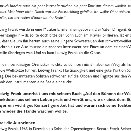
ur ich brachte nach ein paar kurzen Versuchen ein paar Töne aus diesem wirklich s
raus. Mein Vater nicht. Damit war die Entscheidung gefallen: Ich wollte Oboe spielen
ilie, von der ersten Minute an der Beste.“
dwig Frank wurde in eine Musikerfamilie hineingeboren. Der Vater Dirigent, d
ernsängerin – da sollte doch bitte der Sohn auch am Klavier brillieren. Tat er 
n, dass alle um ihn herum, auch seine jüngere Schwester, an den schwarz-weiße
chten als er. Also musste ein anderes Instrument her. Eines, an dem er einen V
milie überlegen war. Und so kam Ludwig Frank an die Oboe.
r ein hochklassiges Orchester reichte es dennoch nicht – aber sein Weg als In
 die Weltspitze führen. Ludwig Franks Hartnäckigkeit und eine gute Portion S
g. Die bekanntesten Solisten schwören auf die Oboen und Fagotte aus den W
ank den Instrumenten eine Seele einhaucht.
dwig Frank unterhält uns mit seinem Buch „Auf den Bühnen der Welt
ekdoten aus seinem Leben preis und verrät uns, wie er einst dem S
yer ein wichtiges Konzert gerettet hat und warum sich seine Tocht
e wieder die Hände waschen wollte.
er die AutorInnen
dwig Frank, 1963 in Dresden als Sohn der Opernsängerin Renate Frank Reine