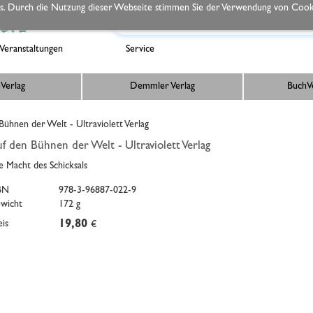
s. Durch die Nutzung dieser Webseite stimmen Sie der Verwendung von Cooki
Veranstaltungen
Service
Verlag
Demmler Verlag
BuchVe
ühnen der Welt - Ultraviolett Verlag
f den Bühnen der Welt - Ultraviolett Verlag
e Macht des Schicksals
BN
978-3-96887-022-9
wicht
172 g
eis
19,80
€