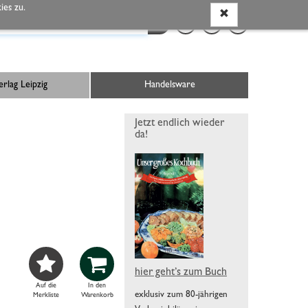
es zu.
rlag Leipzig
Handelsware
Jetzt endlich wieder
da!


hier geht’s zum Buch
Auf die
In den
exklusiv zum 80-jährigen
Merkliste
Warenkorb