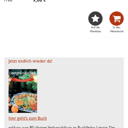
Preis
9,00
€


Auf die
In den
Merkliste
Warenkorb
Jetzt endlich wieder da!
hier geht’s zum Buch