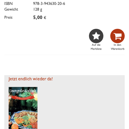
ISBN
978-3-943630-20-6
Gewicht
128 g
Preis
5,00
€


Auf die
In den
Merkliste
Warenkorb
Jetzt endlich wieder da!