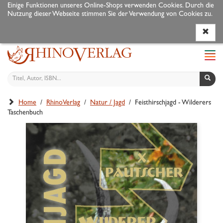
Einige Funktionen unseres Online-Shops verwenden Cookies. Durch die
Nutzung dieser Webseite stimmen Sie der Verwendung von Cookies zu.
Programm
Autoren
Veranstaltungen
Service
Navi
ein-
Home
/
RhinoVerlag
/
Natur / Jagd
/ Feisthirschjagd - Wilderers
Taschenbuch