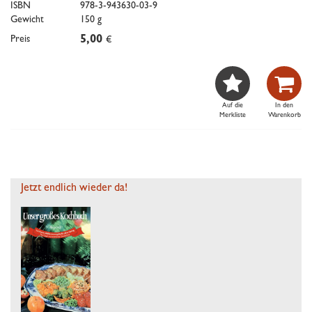
ISBN
978-3-943630-03-9
Gewicht
150 g
Preis
5,00
€


Auf die
In den
Merkliste
Warenkorb
Jetzt endlich wieder da!