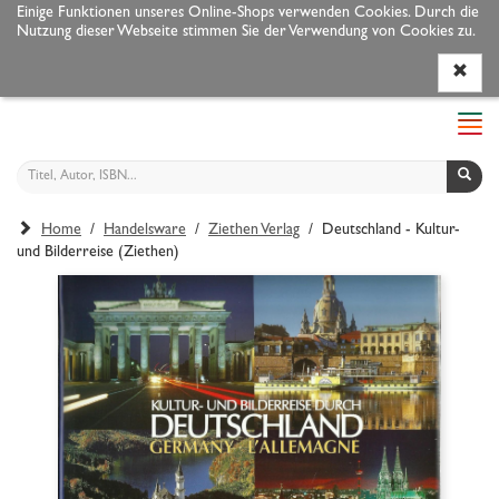
Einige Funktionen unseres Online-Shops verwenden Cookies. Durch die
Nutzung dieser Webseite stimmen Sie der Verwendung von Cookies zu.
Programm
Autoren
Veranstaltungen
Service
Navi
ein-
Home
/
Handelsware
/
Ziethen Verlag
/ Deutschland - Kultur-
und Bilderreise (Ziethen)