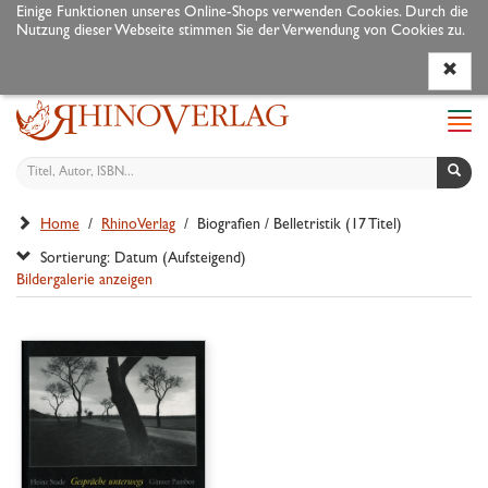
Einige Funktionen unseres Online-Shops verwenden Cookies. Durch die
Nutzung dieser Webseite stimmen Sie der Verwendung von Cookies zu.
Programm
Autoren
Veranstaltungen
Service
Navi
ein-
Home
/
RhinoVerlag
/ Biografien / Belletristik (17 Titel)
Sortierung: Datum (Aufsteigend)
Bildergalerie anzeigen