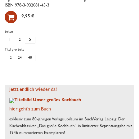
ISBN 978-3-932081-45-3

9,95 €
Seiten
1
2
Titel pro Seite
12
24
48
Jetzt endlich wieder da!
hier geht’s zum Buch
exklusiv zum 80-jährigen Verlagsjubiläum im BuchVerlag Leipzig: Der
Küchenklassiker „Das große Kochbuch“ in limitierter Reprintausgabe mit
1946 nummerierten Exemplaren!