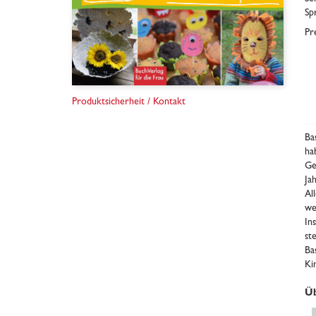
Sp
Pr
Produktsicherheit / Kontakt
Ba
ha
Ge
Ja
Al
we
In
st
Ba
Ki
Üb