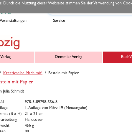
s. Durch die Nutzung dieser Webseite stimmen Sie der Verwendung von Cooki
Veranstaltungen
Service
Verlag
Demmler Verlag
BuchVe
/
Kreativreihe Mach mit!
/ Basteln mit Papier
steln mit Papier
n Julia Schmidt
BN
978-3-89798-556-8
flage
1. Auflage von März 19 (Neuausgabe)
rmat (B x H)
21 x 21 cm
rarbeitung
Hardcover
wicht
456 g
iten
88