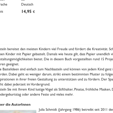
rache
Deutsch
eis
14,95
€
steln bereitet den meisten Kindern viel Freude und fördert die Kreativität. 
ben Kinder mit Papier gebastelt. Damals wie heute gilt, dass Papier unendlich v
staltungsmöglichkeiten bietet. Die in diesem Buch vorgestellten rund 15 Proje
hren geeignet.
le Bastelideen sind einfach zum Nachbasteln und können von jedem Kind ganz in
rden. Dabei geht es weniger darum, strikt einem bestimmten Muster zu folgen,
spirationen in ihrer freien Gestaltung zu unterstützen und zu fördern. Der Sp
eht dabei jederzeit im Vordergrund.
steln Sie mit Ihrem Kind lustige Vögel als Stifthalter, Pinatas, fröhliche Maske
ndergeburtstag oder andere Feste und vieles mehr.
er die AutorInnen
Julia Schmidt (Jahrgang 1986) betreibt seit 2011 de