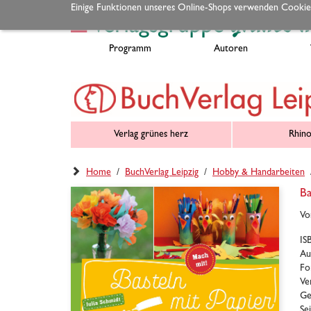
Einige Funktionen unseres Online-Shops verwenden Cookie
Programm
Autoren
Verlag grünes herz
Rhino
Home
/
BuchVerlag Leipzig
/
Hobby & Handarbeiten
Ba
Vo
IS
Au
Fo
Ve
Ge
Se