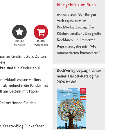
hier geht’s zum Buch
exklusiv zum 80-jährigen
Verlagsjubiläum im
BuchVerlag Leipzig: Der


Küchenklassiker „Das große
Kochbuch“ in limitierter
Auf die
In den
Merkliste
Warenkorb
Reprintausgabe mit 1946
nummerierten Exemplaren!
Schon zu Großmutters Zeiten
iele
kte sind für Kinder ab 4
BuchVerlag Leipzig - Unser
neuer Herbst-Katalog für
dividuell weiter variiert
2026 ist da!
 als vielmehr die Kinder mit
aß am Basteln mit Papier
n, Dekorationen für den
n Kreativ-Blog Funkelfaden.