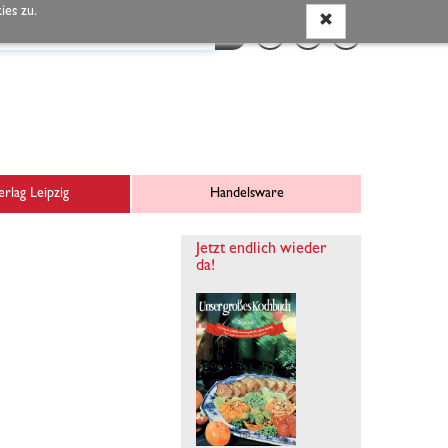
es zu.
rlag Leipzig
Handelsware
Jetzt endlich wieder
da!