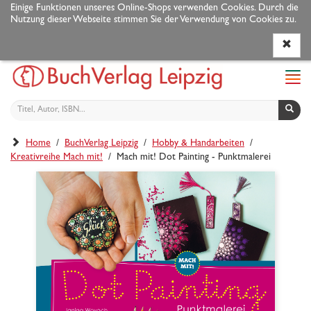
Einige Funktionen unseres Online-Shops verwenden Cookies. Durch die
Nutzung dieser Webseite stimmen Sie der Verwendung von Cookies zu.
Programm
Autoren
Veranstaltungen
Service
Navi
ein-
Home
/
BuchVerlag Leipzig
/
Hobby & Handarbeiten
/
Kreativreihe Mach mit!
/ Mach mit! Dot Painting - Punktmalerei