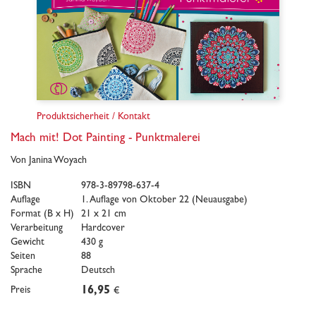
Produktsicherheit / Kontakt
Mach mit! Dot Painting - Punktmalerei
Von Janina Woyach
ISBN
978-3-89798-637-4
Auflage
1. Auflage von Oktober 22 (Neuausgabe)
Format (B x H)
21 x 21 cm
Verarbeitung
Hardcover
Gewicht
430 g
Seiten
88
Sprache
Deutsch
Preis
16,95
€