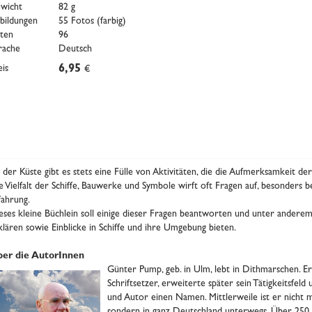
wicht
82 g
bildungen
55 Fotos (farbig)
iten
96
rache
Deutsch
eis
6,95
€
 der Küste gibt es stets eine Fülle von Aktivitäten, die die Aufmerksamkeit der
e Vielfalt der Schiffe, Bauwerke und Symbole wirft oft Fragen auf, besonders
fahrung.
eses kleine Büchlein soll einige dieser Fragen beantworten und unter andere
klären sowie Einblicke in Schiffe und ihre Umgebung bieten.
er die AutorInnen
Günter Pump, geb. in Ulm, lebt in Dithmarschen. Er
Schriftsetzer, erweiterte später sein Tätigkeitsfeld
und Autor einen Namen. Mittlerweile ist er nicht