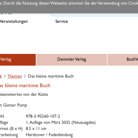
s. Durch die Nutzung dieser Webseite stimmen Sie der Verwendung von Cooki
Veranstaltungen
Service
Verlag
Demmler Verlag
BuchVe
k
/
Themen
/ Das kleine maritime Buch
s kleine maritime Buch
ssenswertes von der Küste
n Günter Pump
BN
978-3-95560-107-2
flage
1. Auflage von März 2025 (Neuausgabe)
rmat (B x H)
8.5 x 11 cm
rarbeitung
Hardcover / Fadenbindung