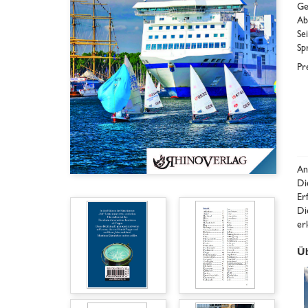
Ge
Ab
Se
Sp
Pr
An
Di
Er
Di
er
Üb