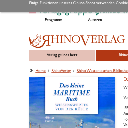
Einige Funktionen unseres Online-Shops verwenden Cookie
Programm
Autoren
Verlag grünes herz
Rhino
Home
/
RhinoVerlag
/
Rhino Westentaschen-Bibliothe
Da
Wi
Vo
IS
Au
Fo
Ve