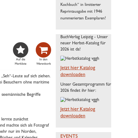
Kochbuch“ in limitierter
Reprintausgabe mit 1946
nummerierten Exemplaren!
BuchVerlag Leipzig - Unser
neuer Herbst-Katalog für


2026 ist da!
Auf die
In den
Merkliste
Warenkorb
Jetzt hier Katalog
downloaden
 „Seh“-Leute auf sich ziehen.
 bei Besuchern ohne maritime
Unser Gesamtprogramm für
2026 findet ihr hier:
m seemännische Begriffe
Jetzt hier Katalog
downloaden
 lernte zunächst
 und machte sich als Fotograf
 mehr nur im Norden,
EVENTS