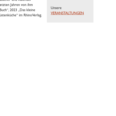
 Bücher und Kalender
 letzten Jahren von ihm
Unsere
Buch“, 2023 „Das kleine
VERANSTALTUNGEN
üstenküche“ im RhinoVerlag.