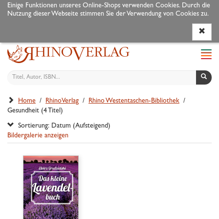
Einige Funktionen unseres Online-Shops verwenden Cookies. Durch die
Nutzung dieser Webseite stimmen Sie der Verwendung von Cookies zu.
Programm
Autoren
Veranstaltungen
Service
Navi
ein-
Home
/
RhinoVerlag
/
Rhino Westentaschen-Bibliothek
/
Gesundheit (4 Titel)
Sortierung: Datum (Aufsteigend)
Bildergalerie anzeigen