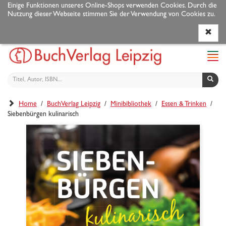
Einige Funktionen unseres Online-Shops verwenden Cookies. Durch die
Nutzung dieser Webseite stimmen Sie der Verwendung von Cookies zu.
Programm
Autoren
Veranstaltungen
Service
Navi
ein-
Home
/
BuchVerlag Leipzig
/
Minibibliothek
/
Essen & Trinken
/
Siebenbürgen kulinarisch