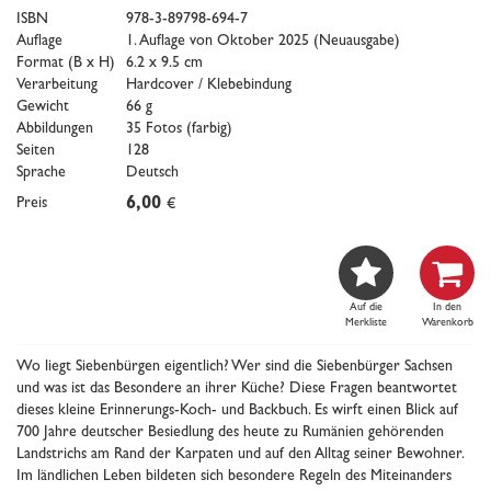
ISBN
978-3-89798-694-7
Auflage
1. Auflage von Oktober 2025 (Neuausgabe)
Format (B x H)
6.2 x 9.5 cm
Verarbeitung
Hardcover / Klebebindung
Gewicht
66 g
Abbildungen
35 Fotos (farbig)
Seiten
128
Sprache
Deutsch
Preis
6,00
€


Auf die
In den
Merkliste
Warenkorb
Wo liegt Siebenbürgen eigentlich? Wer sind die Siebenbürger Sachsen
und was ist das Besondere an ihrer Küche? Diese Fragen beantwortet
dieses kleine Erinnerungs-Koch- und Backbuch. Es wirft einen Blick auf
700 Jahre deutscher Besiedlung des heute zu Rumänien gehörenden
Landstrichs am Rand der Karpaten und auf den Alltag seiner Bewohner.
Im ländlichen Leben bildeten sich besondere Regeln des Miteinanders